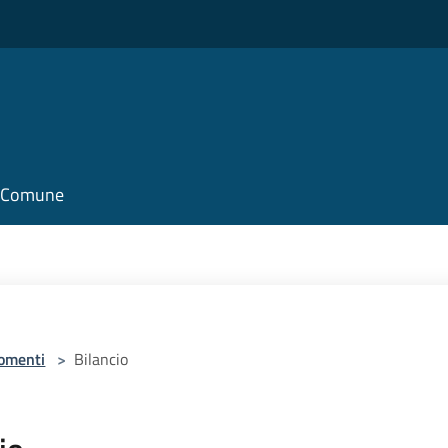
il Comune
omenti
>
Bilancio