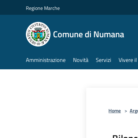
Salta al contenuto principale
Regione Marche
Comune di Numana
Amministrazione
Novità
Servizi
Vivere 
Home
>
Arg