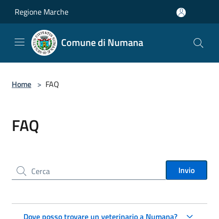
Salta al contenuto principale
Regione Marche
Comune di Numana
Home
>
FAQ
FAQ
Cerca nel sito
Invio
Dove posso trovare un veterinario a Numana?