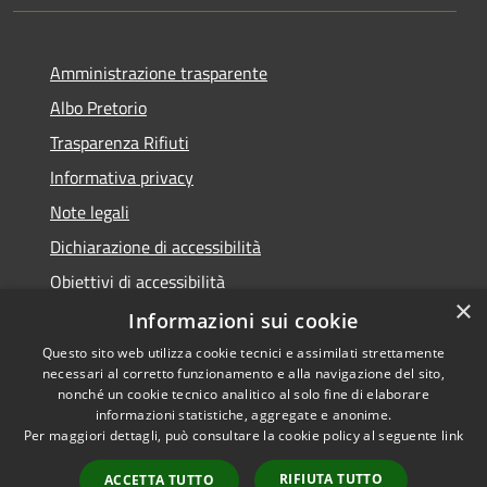
Amministrazione trasparente
Albo Pretorio
Trasparenza Rifiuti
Informativa privacy
Note legali
Dichiarazione di accessibilità
Obiettivi di accessibilità
×
Whistleblowing
Informazioni sui cookie
Questo sito web utilizza cookie tecnici e assimilati strettamente
necessari al corretto funzionamento e alla navigazione del sito,
nonché un cookie tecnico analitico al solo fine di elaborare
informazioni statistiche, aggregate e anonime.
RSS
Copyright © 2026 • Comune di
Per maggiori dettagli, può consultare la cookie policy al seguente
link
Accessibilità
Numana • Powered by
Privacy
Municipium
Accesso
•
RIFIUTA TUTTO
ACCETTA TUTTO