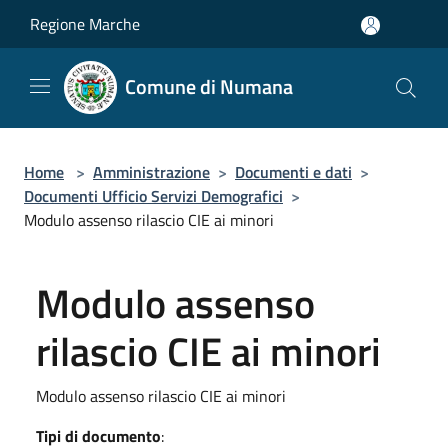
Salta al contenuto principale
Regione Marche
Comune di Numana
Home
>
Amministrazione
>
Documenti e dati
>
Documenti Ufficio Servizi Demografici
>
Modulo assenso rilascio CIE ai minori
Modulo assenso
rilascio CIE ai minori
Modulo assenso rilascio CIE ai minori
Tipi di documento
: