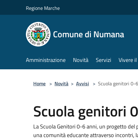
Salta al contenuto principale
Regione Marche
Comune di Numana
Amministrazione
Novità
Servizi
Vivere 
Home
>
Novità
>
Avvisi
>
Scuola genitori 0-
Scuola genitori 
La Scuola Genitori 0-6 anni, un progetto del 
una comunità educante attraverso incontri, l