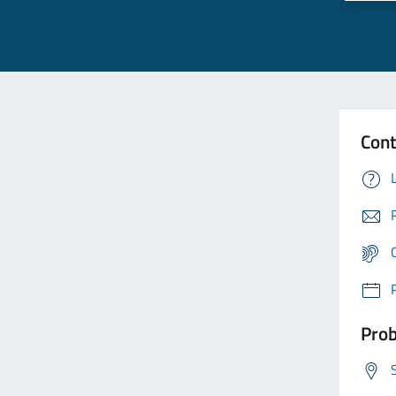
Cont
Prob