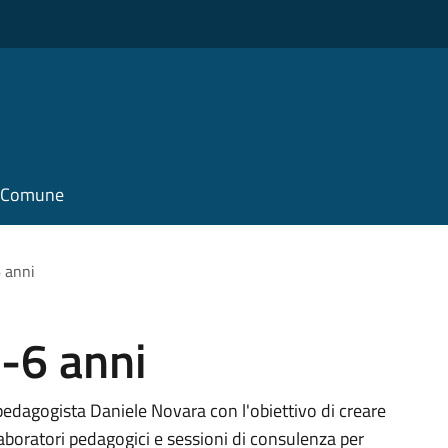
il Comune
6 anni
0-6 anni
pedagogista Daniele Novara con l'obiettivo di creare
aboratori pedagogici e sessioni di consulenza per