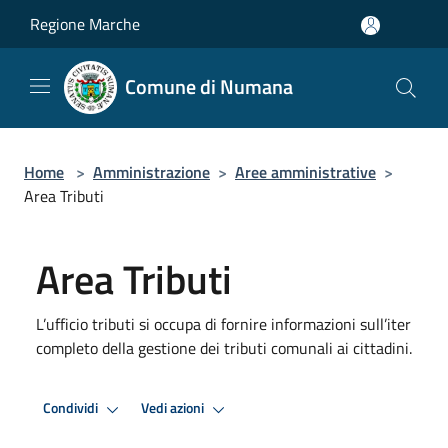
Salta al contenuto principale
Regione Marche
Comune di Numana
Home
>
Amministrazione
>
Aree amministrative
>
Area Tributi
Area Tributi
L’ufficio tributi si occupa di fornire informazioni sull’iter
completo della gestione dei tributi comunali ai cittadini.
Condividi
Vedi azioni