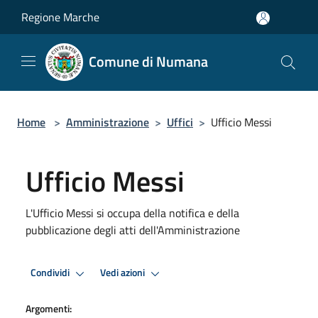
Salta al contenuto principale
Regione Marche
Comune di Numana
Home
>
Amministrazione
>
Uffici
>
Ufficio Messi
Ufficio Messi
L'Ufficio Messi si occupa della notifica e della
pubblicazione degli atti dell'Amministrazione
Condividi
Vedi azioni
Argomenti: