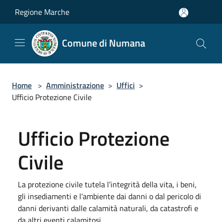
Salta al contenuto principale
Regione Marche
Comune di Numana
Home
>
Amministrazione
>
Uffici
>
Ufficio Protezione Civile
Ufficio Protezione
Civile
La protezione civile tutela l’integrità della vita, i beni,
gli insediamenti e l’ambiente dai danni o dal pericolo di
danni derivanti dalle calamità naturali, da catastrofi e
da altri eventi calamitosi