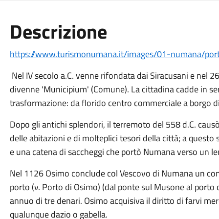
Descrizione
https://www.turismonumana.it/images/01-numana/por
Nel IV secolo a.C. venne rifondata dai Siracusani e nel 
divenne 'Municipium' (Comune). La cittadina cadde in ser
trasformazione: da florido centro commerciale a borgo di
Dopo gli antichi splendori, il terremoto del 558 d.C. cau
delle abitazioni e di molteplici tesori della città; a questo
e una catena di saccheggi che portò Numana verso un l
Nel 1126 Osimo conclude col Vescovo di Numana un contrat
porto (v. Porto di Osimo) (dal ponte sul Musone al porto di
annuo di tre denari. Osimo acquisiva il diritto di farvi m
qualunque dazio o gabella.