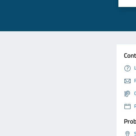
Cont
Prob