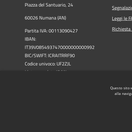
Piazza del Santuario, 24
Segnalazi
60026 Numana (AN)
Leggi le 
Richiesta
Partita IVA: 00113090427
IBAN:
IT39V0854937470000000000992
BIC/SWIFT: ICRAITRRF90
Codice univoco: UF2ZJL
Lista completa IBAN
PEC:
comune.numana@emarche.it
Questo sito 
Centralino Unico: 071/933981
alla navig
RSS
Accessibilità
Privacy
Cookie
Mappa de