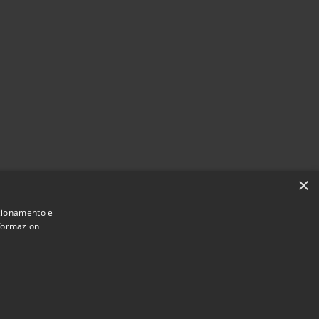
×
nzionamento e
nformazioni
Municipium
Accesso redazione
i Numana • Powered by
•