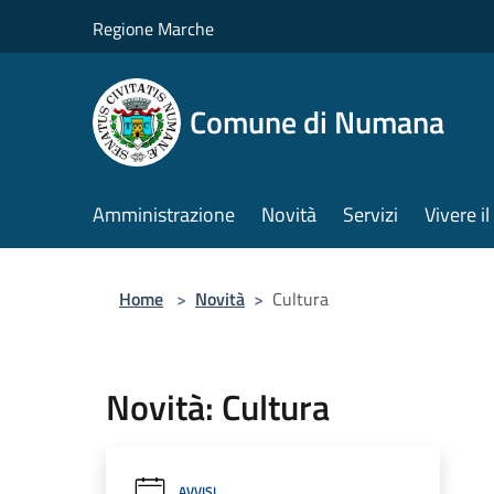
Salta al contenuto principale
Regione Marche
Comune di Numana
Amministrazione
Novità
Servizi
Vivere 
Home
>
Novità
>
Cultura
Novità: Cultura
AVVISI