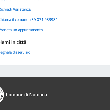
Richiedi Assistenza
Chiama il comune +39 071 933981
Prenota un appuntamento
lemi in città
Segnala disservizio
Comune di Numana