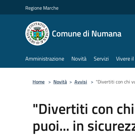
Salta al contenuto principale
Regione Marche
Comune di Numana
Amministrazione
Novità
Servizi
Vivere 
Home
>
Novità
>
Avvisi
>
"Divertiti con chi v
"Divertiti con ch
puoi... in sicurez