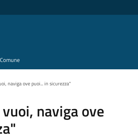
il Comune
uoi, naviga ove puoi... in sicurezza"
i vuoi, naviga ove
za"