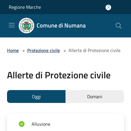
Salta al contenuto principale
Regione Marche
Comune di Numana
Home
>
Protezione civile
>
Allerte di Protezione civile
Allerte di Protezione civile
Oggi
Domani
Alluvione