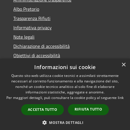
Albo Pretorio
Trasparenza Rifiuti
Informativa privacy
Note legali
Dichiarazione di accessibilità
Obiettivi di accessibilità
×
Whistleblowing
Informazioni sui cookie
Questo sito web utilizza cookie tecnici e assimilati strettamente
necessari al corretto funzionamento e alla navigazione del sito,
nonché un cookie tecnico analitico al solo fine di elaborare
informazioni statistiche, aggregate e anonime.
RSS
Copyright © 2026 • Comune di
Per maggiori dettagli, può consultare la cookie policy al seguente
link
Accessibilità
Numana • Powered by
Privacy
Municipium
Accesso
•
RIFIUTA TUTTO
ACCETTA TUTTO
Cookie
redazione
Mappa del sito
MOSTRA DETTAGLI