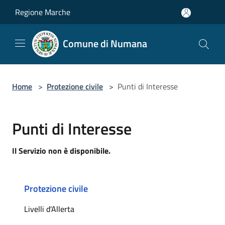
Salta al contenuto principale
Regione Marche
Comune di Numana
Home
>
Protezione civile
>
Punti di Interesse
Punti di Interesse
Il Servizio non è disponibile.
Protezione civile
Livelli d'Allerta