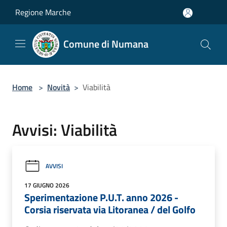
Salta al contenuto principale
Regione Marche
Comune di Numana
Home
>
Novità
>
Viabilità
Avvisi: Viabilità
AVVISI
17 GIUGNO 2026
Sperimentazione P.U.T. anno 2026 -
Corsia riservata via Litoranea / del Golfo